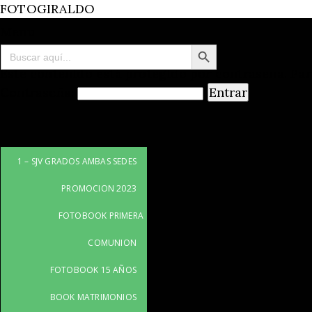
FOTOGIRALDO
Menu
Botón de búsqueda
Buscar:
Este contenido está protegido por contraseña. Par
Contraseña:
1 – SJV GRADOS AMBAS SEDES
PROMOCION 2023
FOTOBOOK PRIMERA
COMUNION
FOTOBOOK 15 AÑOS
BOOK MATRIMONIOS