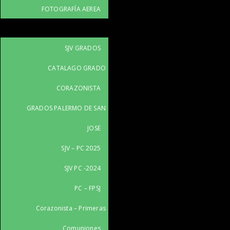
FOTOGRAFÍA AEREA
SJV GRADOS
CATALAGO GRADO
CORAZONISTA
GRADOS PALERMO DE SAN
JOSE
SJV – PC 2025
SJV PC -2024
PC – FPSJ
Corazonista – Primeras
Comuniones