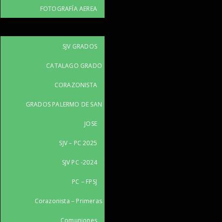
FOTOGRAFÍA AEREA
SJV GRADOS
CATALAGO GRADO
CORAZONISTA
GRADOS PALERMO DE SAN
JOSE
SJV – PC 2025
SJV PC -2024
PC – FPSJ
Corazonista – Primeras
Comuniones