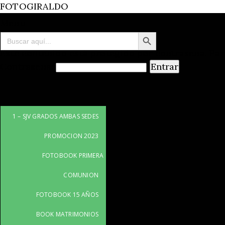
FOTOGIRALDO
Menu
Botón de búsqueda
Buscar:
Este contenido está protegido por contraseña. Par
Contraseña:
1 – SJV GRADOS AMBAS SEDES
PROMOCION 2023
FOTOBOOK PRIMERA
COMUNION
FOTOBOOK 15 AÑOS
BOOK MATRIMONIOS