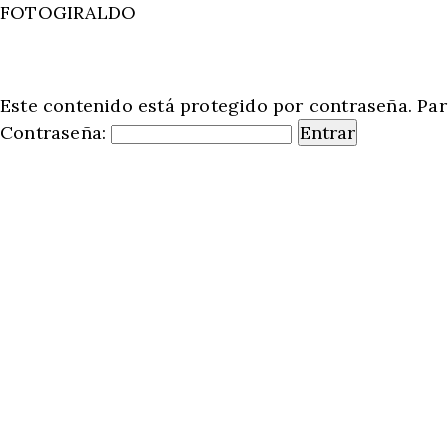
FOTOGIRALDO
Botón de búsqueda
Buscar:
Este contenido está protegido por contraseña. Par
Contraseña:
1 – SJV GRADOS AMBAS SEDES
PROMOCION 2023
FOTOBOOK PRIMERA
COMUNION
FOTOBOOK 15 AÑOS
BOOK MATRIMONIOS
FOTOGRAFÍA AEREA