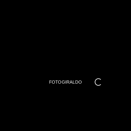
FOTOGIRALDO