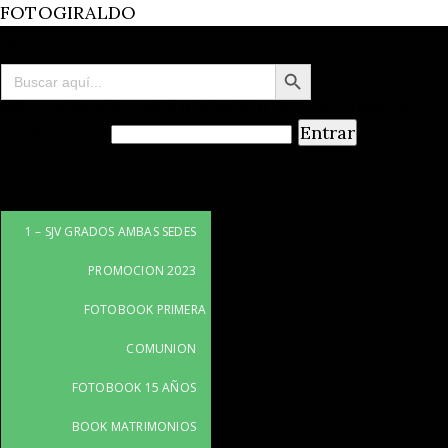
FOTOGIRALDO
Menu
Botón de búsqueda
Buscar:
Este contenido está protegido por contraseña. Par
Contraseña:
1 – SJV GRADOS AMBAS SEDES
PROMOCION 2023
FOTOBOOK PRIMERA
COMUNION
FOTOBOOK 15 AÑOS
BOOK MATRIMONIOS