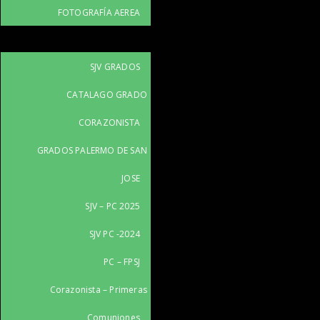
FOTOGRAFÍA AEREA
SJV GRADOS
CATALAGO GRADO
CORAZONISTA
GRADOS PALERMO DE SAN
JOSE
SJV – PC 2025
SJV PC -2024
PC – FPSJ
Corazonista – Primeras
Comuniones