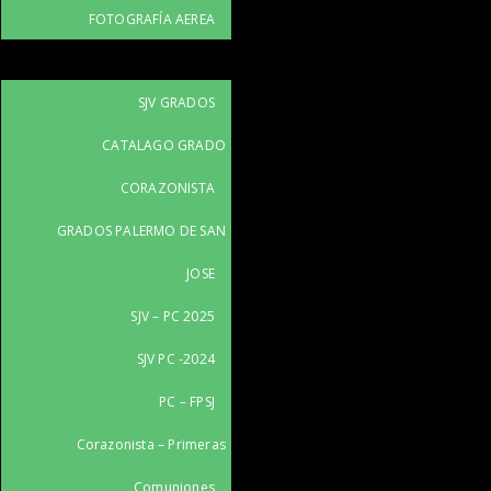
FOTOGRAFÍA AEREA
SJV GRADOS
CATALAGO GRADO
CORAZONISTA
GRADOS PALERMO DE SAN
JOSE
SJV – PC 2025
SJV PC -2024
PC – FPSJ
Corazonista – Primeras
Comuniones