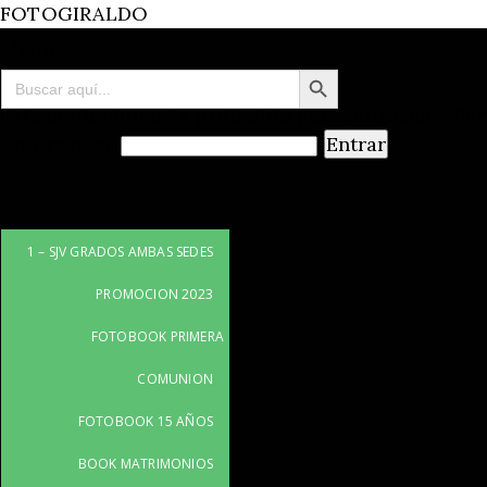
FOTOGIRALDO
Menu
Botón de búsqueda
Buscar:
Este contenido está protegido por contraseña. Par
Contraseña:
1 – SJV GRADOS AMBAS SEDES
PROMOCION 2023
FOTOBOOK PRIMERA
COMUNION
FOTOBOOK 15 AÑOS
BOOK MATRIMONIOS