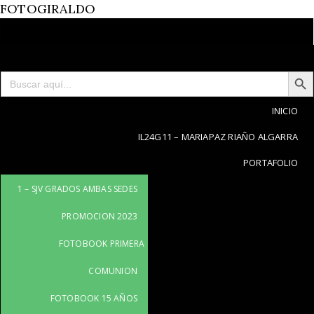
FOTOGIRALDO
Menu
Este contenido está protegido por contraseña.
Para verlo introduce la contraseña.
Botón de bú
Buscar:
Contraseña:
INICIO
IL24G11 – MARIAPAZ RIAÑO ALGARRA
PORTAFOLIO
1 – SJV GRADOS AMBAS SEDES
PROMOCION 2023
FOTOBOOK PRIMERA
COMUNION
FOTOBOOK 15 AÑOS