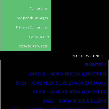
Comuniones
San José de las Vegas –
Primeras Comuniones
1 – CATALOGO PC
CORAZONISTA 2023
NUESTROS CLIENTES
CLIENTES 1
SJVG19 – SOFIA USUGA QUINTERO
SG21 – JOSE MIGUEL ZULUAGA ZULUAGA
SJ 21E – MATIAS MESA GONZALEZ
SG21 – SOFIA HOYOS LLANO