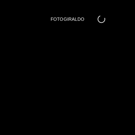
FOTOGIRALDO