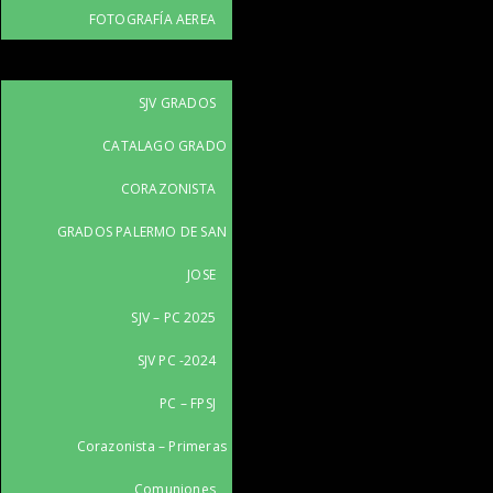
FOTOGRAFÍA AEREA
SJV GRADOS
CATALAGO GRADO
CORAZONISTA
GRADOS PALERMO DE SAN
JOSE
SJV – PC 2025
SJV PC -2024
PC – FPSJ
Corazonista – Primeras
Comuniones