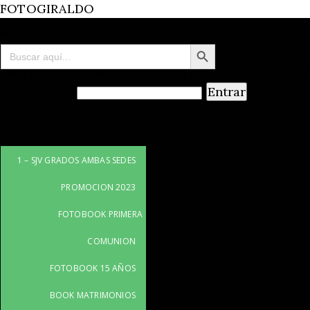
FOTOGIRALDO
Menu
Botón de búsqueda
Buscar:
Este contenido está protegido por contraseña. Par
Contraseña:
1 – SJV GRADOS AMBAS SEDES
PROMOCION 2023
FOTOBOOK PRIMERA
COMUNION
FOTOBOOK 15 AÑOS
BOOK MATRIMONIOS